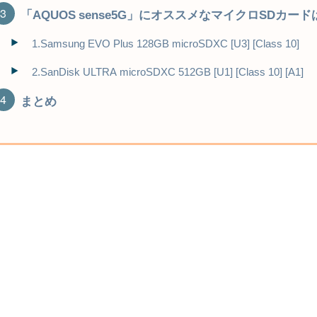
「AQUOS sense5G」にオススメなマイクロSDカー
1.Samsung EVO Plus 128GB microSDXC [U3] [Class 10]
2.SanDisk ULTRA microSDXC 512GB [U1] [Class 10] [A1]
まとめ