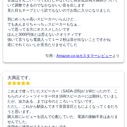
音質はすんごい！ってわけじゃないけど高音低音両方摘みがついて
いて調整できるのでなかなかいい音を出します
見た目もチープという訳でもないのでお気に入りになりました
別にめっちゃ高いスピーカーいらんけど…
でもあんまりちゃっちぃスピーカーもなぁ…
って思ってる方にオススメしたいです
ほんと3000円強とは思えないクオリティです
強いて言うなら電源入って１〜２秒は音が出ないことですかね
逆にそれくらいしか見当たりませんでした
引用：
Amazon.co.jpカスタマーレビュー
より
大満足です。
これまで使っていたスピーカー（SADA-205)が３Wだったので、こ
ちらのメイン＋ツイーター付き16Wスピーカーには期待していまし
たが、迫力ある、までは今のところいってないです。
ただし、これから馴染んできて音質音圧ともによくなってくるだろ
うと思います。
購入前にレビューを読んで心配していた、電源の接触不良はありま
せんでした。
使用中に雑音が入るとかもナシです。