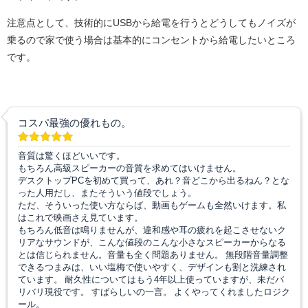
注意点として、技術的にUSBから給電を行うとどうしてもノイズが
乗るので家で使う場合は基本的にコンセントから給電したいところ
です。
コスパ最強の優れもの。
音質は驚くほどいいです。
もちろん高級スピーカーの音質を求めてはいけません。
デスクトップPCを初めて買って、あれ？音どこから出るねん？とな
った人用だし、またそういう値段でしょう。
ただ、そういった使い方ならば、動画もゲームも全然いけます。私
はこれで映画さえ見ています。
もちろん低音は鳴りませんが、違和感や耳の疲れを起こさせないク
リアなサウンドが、こんな値段のこんな小さなスピーカーからなる
とは信じられません。音量も全く問題ありません。 無段階音量調整
できるつまみは、いい塩梅で使いやすく、デザインも割と洗練され
ています。 耐久性についてはもう4年以上使っていますが、未だバ
リバリ現役です。 すばらしいの一言。 よくやってくれましたロジク
ール。