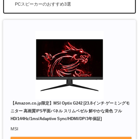
PCスピーカーのおすすめ3選
【Amazon.co.jp限定】MSI Optix G242 [23.8インチ ゲーミングモ
ニター 高画質IPS平面パネル スリムベゼル 鮮やかな発色 フル
HD/144Hz/1ms/Adaptive Sync/HDMI/DP/3年保証]
MSI