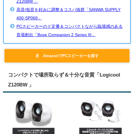
Z120BW 」
高音/低音を好みに調整＆コスパ抜群「SANWA SUPPLY
400-SP068」
PCスピーカーのド定番＆コンパクトながら臨場感のある
音場創出「Bose Companion 2 Series III」
AmazonでPCスピーカーを探す
コンパクトで場所取らず＆十分な音質「Logicool
Z120BW 」