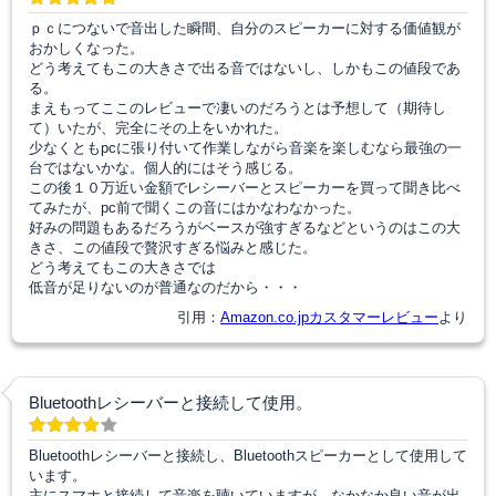
ｐｃにつないで音出した瞬間、自分のスピーカーに対する価値観が
おかしくなった。
どう考えてもこの大きさで出る音ではないし、しかもこの値段であ
る。
まえもってここのレビューで凄いのだろうとは予想して（期待し
て）いたが、完全にその上をいかれた。
少なくともpcに張り付いて作業しながら音楽を楽しむなら最強の一
台ではないかな。個人的にはそう感じる。
この後１０万近い金額でレシーバーとスピーカーを買って聞き比べ
てみたが、pc前で聞くこの音にはかなわなかった。
好みの問題もあるだろうがベースが強すぎるなどというのはこの大
きさ、この値段で贅沢すぎる悩みと感じた。
どう考えてもこの大きさでは
低音が足りないのが普通なのだから・・・
引用：
Amazon.co.jpカスタマーレビュー
より
Bluetoothレシーバーと接続して使用。
Bluetoothレシーバーと接続し、Bluetoothスピーカーとして使用して
います。
主にスマホと接続して音楽を聴いていますが、なかなか良い音が出