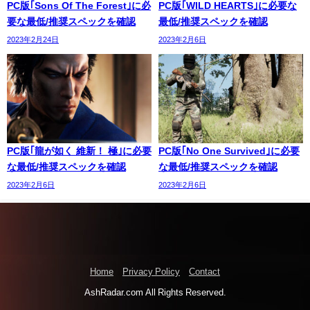
PC版｢Sons Of The Forest｣に必
PC版｢WILD HEARTS｣に必要な
要な最低/推奨スペックを確認
最低/推奨スペックを確認
2023年2月24日
2023年2月6日
PC版｢龍が如く 維新！ 極｣に必要
PC版｢No One Survived｣に必要
な最低/推奨スペックを確認
な最低/推奨スペックを確認
2023年2月6日
2023年2月6日
Home
Privacy Policy
Contact
AshRadar.com All Rights Reserved.