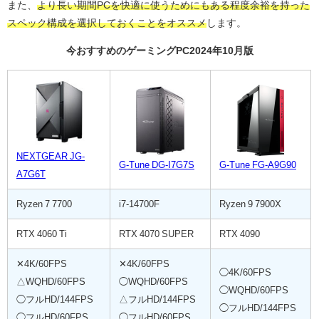
また、
より長い期間PCを快適に使うためにもある程度余裕を持った
スペック構成を選択しておくことをオススメ
します。
今おすすめのゲーミングPC2024年10月版
NEXTGEAR JG-
G-Tune DG-I7G7S
G-Tune FG-A9G90
A7G6T
Ryzen 7 7700
i7-14700F
Ryzen 9 7900X
RTX 4060 Ti
RTX 4070 SUPER
RTX 4090
✕4K/60FPS
✕4K/60FPS
◯4K/60FPS
△WQHD/60FPS
◯WQHD/60FPS
◯WQHD/60FPS
◯フルHD/144FPS
△フルHD/144FPS
◯フルHD/144FPS
◯フルHD/60FPS
◯フルHD/60FPS