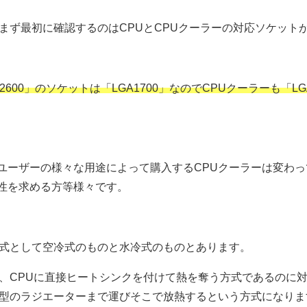
でまず最初に確認するのはCPUとCPUクーラーの対応ソケット
re i5-12600」のソケットは「LGA1700」なのでCPUクーラー
ユーザーの様々な用途によって購入するCPUクーラーは変わ
性を求める方等様々です。
方式として空冷式のものと水冷式のものとあります。
は、CPUに直接ヒートシンクを付けて熱を奪う方式であるのに対
大型のラジエーターまで運びそこで放熱するという方式になりま