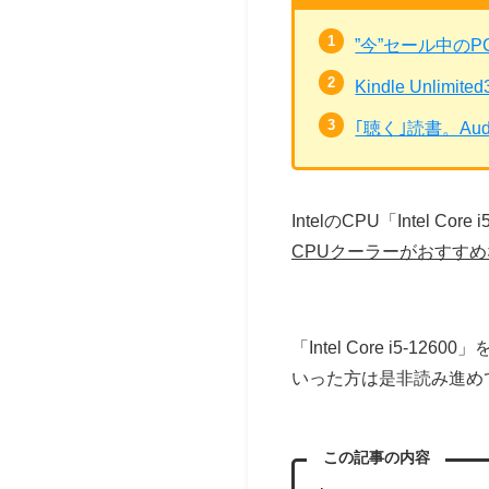
”今”セール中の
Kindle Unli
｢聴く｣読書。Au
IntelのCPU「Inte
CPUクーラーがおすす
「Intel Core i
いった方は是非読み進め
この記事の内容