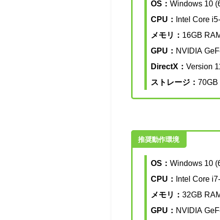
OS：
Windows 10 (6
CPU：
Intel Core i
メモリ：
16GB RA
GPU：
NVIDIA GeF
DirectX：
Version 1
ストレージ：
70GB
推奨動作環境
OS：
Windows 10 (6
CPU：
Intel Core i
メモリ：
32GB RA
GPU：
NVIDIA GeF