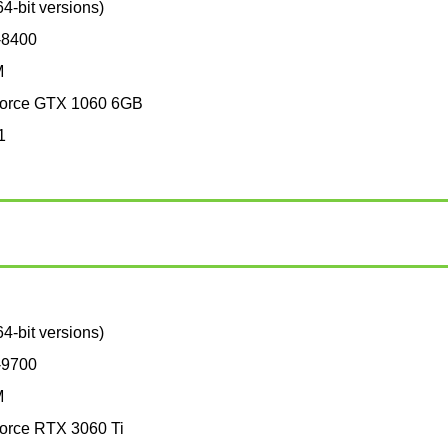
4-bit versions)
5-8400
M
orce GTX 1060 6GB
1
4-bit versions)
7-9700
M
orce RTX 3060 Ti