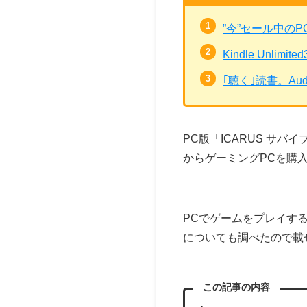
”今”セール中の
Kindle Unli
｢聴く｣読書。Au
PC版「ICARUS サ
からゲーミングPCを購
PCでゲームをプレイす
についても調べたので載
この記事の内容