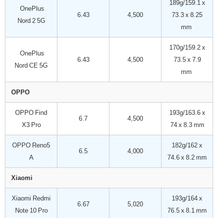
189g/159.1 x
OnePlus
6.43
4,500
73.3 x 8.25
Nord 2 5G
mm
170g/159.2 x
OnePlus
6.43
4,500
73.5 x 7.9
Nord CE 5G
mm
OPPO
OPPO Find
193g/163.6 x
6.7
4,500
X3 Pro
74 x 8.3 mm
OPPO Reno5
182g/162 x
6.5
4,000
A
74.6 x 8.2 mm
Xiaomi
Xiaomi Redmi
193g/164 x
6.67
5,020
Note 10 Pro
76.5 x 8.1 mm