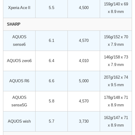
159g/140 x 69
Xperia Ace II
5.5
4,500
x 8.9 mm
SHARP
AQUOS
156g/152 x 70
6.1
4,570
sense6
x 7.9 mm
146g/158 x 73
AQUOS zero6
6.4
4,010
x 7.9 mm
207g/162 x 74
AQUOS R6
6.6
5,000
x 9.5 mm
AQUOS
178g/148 x 71
5.8
4,570
sense5G
x 8.9 mm
162g/147 x 71
AQUOS wish
5.7
3,730
x 8.9 mm