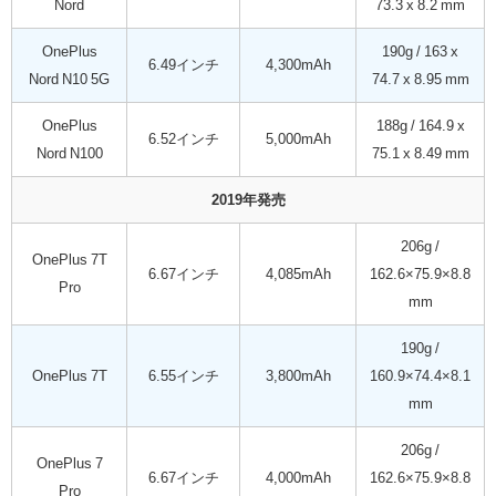
Nord
73.3 x 8.2 mm
OnePlus
190g / 163 x
6.49インチ
4,300mAh
Nord N10 5G
74.7 x 8.95 mm
OnePlus
188g / 164.9 x
6.52インチ
5,000mAh
Nord N100
75.1 x 8.49 mm
2019年発売
206g /
OnePlus 7T
6.67インチ
4,085mAh
162.6×75.9×8.8
Pro
mm
190g /
OnePlus 7T
6.55インチ
3,800mAh
160.9×74.4×8.1
mm
206g /
OnePlus 7
6.67インチ
4,000mAh
162.6×75.9×8.8
Pro