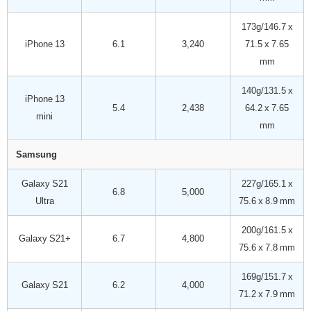
173g/146.7 x
iPhone 13
6.1
3,240
71.5 x 7.65
mm
140g/131.5 x
iPhone 13
5.4
2,438
64.2 x 7.65
mini
mm
Samsung
Galaxy S21
227g/165.1 x
6.8
5,000
Ultra
75.6 x 8.9 mm
200g/161.5 x
Galaxy S21+
6.7
4,800
75.6 x 7.8 mm
169g/151.7 x
Galaxy S21
6.2
4,000
71.2 x 7.9 mm