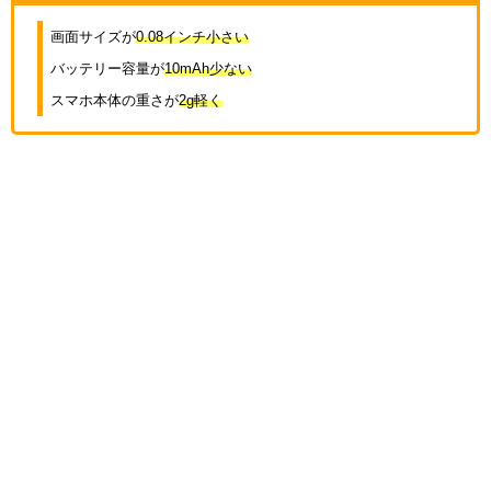
画面サイズが
0.08インチ小さい
バッテリー容量が
10mAh少ない
スマホ本体の重さが
2g軽く