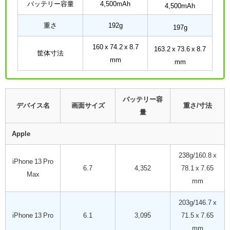
バッテリー容量
4,500mAh
4,500mAh
重さ
192g
197g
160 x 74.2 x 8.7
163.2 x 73.6 x 8.7
筐体寸法
mm
mm
バッテリー容
デバイス名
画面サイズ
重さ/寸法
量
Apple
238g/160.8 x
iPhone 13 Pro
6.7
4,352
78.1 x 7.65
Max
mm
203g/146.7 x
iPhone 13 Pro
6.1
3,095
71.5 x 7.65
mm