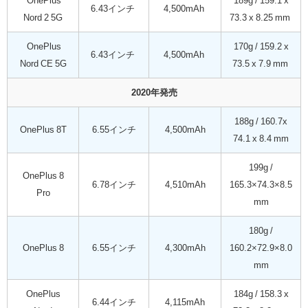
OnePlus
189g / 159.1 x
6.43インチ
4,500mAh
Nord 2 5G
73.3 x 8.25 mm
OnePlus
170g / 159.2 x
6.43インチ
4,500mAh
Nord CE 5G
73.5 x 7.9 mm
2020年発売
188g / 160.7x
OnePlus 8T
6.55インチ
4,500mAh
74.1 x 8.4 mm
199g /
OnePlus 8
6.78インチ
4,510mAh
165.3×74.3×8.5
Pro
mm
180g /
OnePlus 8
6.55インチ
4,300mAh
160.2×72.9×8.0
mm
OnePlus
184g / 158.3 x
6.44インチ
4,115mAh