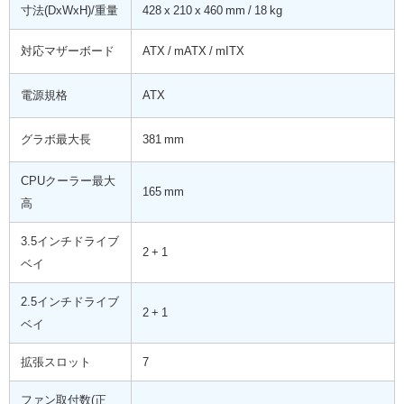
寸法(DxWxH)/重量
428 x 210 x 460 mm / 18 kg
対応マザーボード
ATX / mATX / mITX
電源規格
ATX
グラボ最大長
381 mm
CPUクーラー最大
165 mm
高
3.5インチドライブ
2 + 1
ベイ
2.5インチドライブ
2 + 1
ベイ
拡張スロット
7
ファン取付数(正