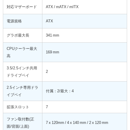
対応マザーボード
ATX / mATX / mITX
電源規格
ATX
グラボ最大長
341 mm
CPUクーラー最大
169 mm
高
3.5/2.5インチ共用
2
ドライブベイ
2.5インチ専用ドラ
付属：2/最大：4
イブベイ
拡張スロット
7
ファン取付数(正
7 x 120mm / 4 x 140 mm / 2 x 120 mm
面/背面/上面)