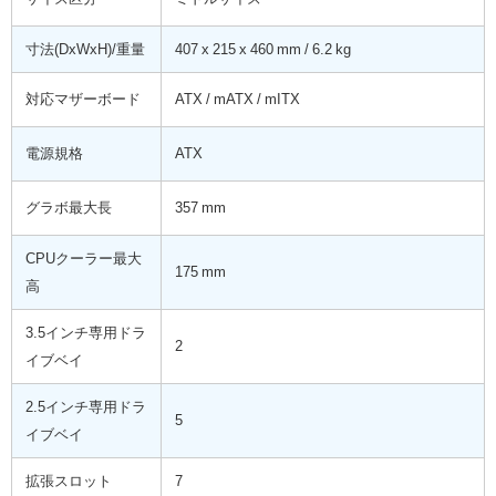
寸法(DxWxH)/重量
407 x 215 x 460 mm / 6.2 kg
対応マザーボード
ATX / mATX / mITX
電源規格
ATX
グラボ最大長
357 mm
CPUクーラー最大
175 mm
高
3.5インチ専用ドラ
2
イブベイ
2.5インチ専用ドラ
5
イブベイ
拡張スロット
7