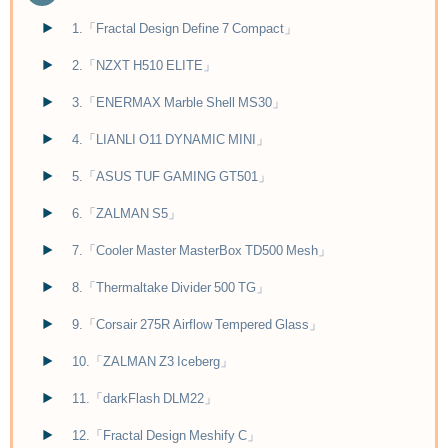
1.「Fractal Design Define 7 Compact」
2.「NZXT H510 ELITE」
3.「ENERMAX Marble Shell MS30」
4.「LIANLI O11 DYNAMIC MINI」
5.「ASUS TUF GAMING GT501」
6.「ZALMAN S5」
7.「Cooler Master MasterBox TD500 Mesh」
8.「Thermaltake Divider 500 TG」
9.「Corsair 275R Airflow Tempered Glass」
10.「ZALMAN Z3 Iceberg」
11.「darkFlash DLM22」
12.「Fractal Design Meshify C」