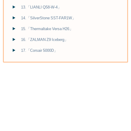
13.「LIANLI Q58-W-4」
14.「SilverStone SST-FAR1W」
15.「Thermaltake Versa H26」
16.「ZALMAN Z9 Iceberg」
17.「Corsair 5000D」