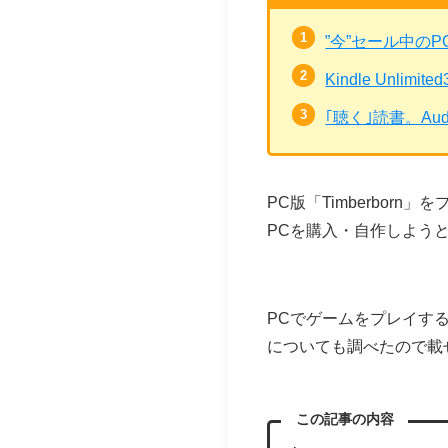
”今”セール中の
Kindle Unli
｢聴く｣読書。Au
PC版「Timberbo
PCを購入・自作しよう
PCでゲームをプレイす
についても調べたので載
この記事の内容