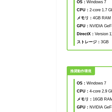
OS：
Windows 7
CPU：
2-core 1.7
メモリ：
4GB RAM
GPU：
NVIDIA GeF
DirectX：
Version 1
ストレージ：
3GB
推奨動作環境
OS：
Windows 7
CPU：
4-core 2.9
メモリ：
16GB RA
GPU：
NVIDIA GeF