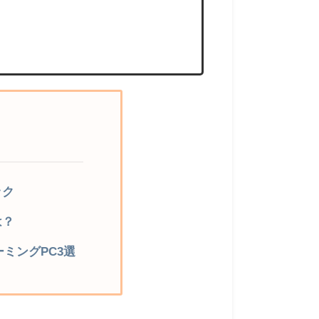
ック
は？
ミングPC3選