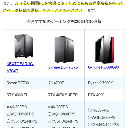
また、
より長い期間PCを快適に使うためにもある程度余裕を持った
スペック構成を選択しておくことをオススメ
します。
今おすすめのゲーミングPC2024年10月版
NEXTGEAR JG-
G-Tune DG-I7G7S
G-Tune FG-A9G90
A7G6T
Ryzen 7 7700
i7-14700F
Ryzen 9 7900X
RTX 4060 Ti
RTX 4070 SUPER
RTX 4090
✕4K/60FPS
✕4K/60FPS
◯4K/60FPS
△WQHD/60FPS
◯WQHD/60FPS
◯WQHD/60FPS
◯フルHD/144FPS
△フルHD/144FPS
◯フルHD/144FPS