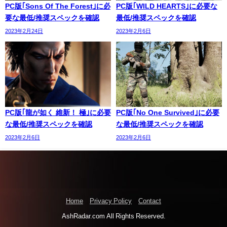
PC版｢Sons Of The Forest｣に必
PC版｢WILD HEARTS｣に必要な
要な最低/推奨スペックを確認
最低/推奨スペックを確認
2023年2月24日
2023年2月6日
PC版｢龍が如く 維新！ 極｣に必要
PC版｢No One Survived｣に必要
な最低/推奨スペックを確認
な最低/推奨スペックを確認
2023年2月6日
2023年2月6日
Home
Privacy Policy
Contact
AshRadar.com All Rights Reserved.