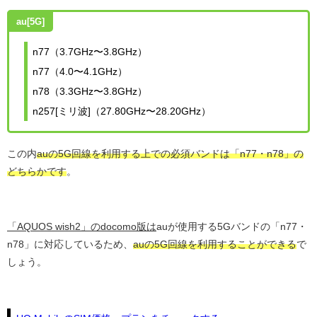
au[5G]
n77（3.7GHz〜3.8GHz）
n77（4.0〜4.1GHz）
n78（3.3GHz〜3.8GHz）
n257[ミリ波]（27.80GHz〜28.20GHz）
この内
auの5G回線を利用する上での必須バンドは「n77・n78」の
どちらかです
。
「AQUOS wish2」のdocomo版は
auが使用する5Gバンドの「n77・
n78」に対応しているため、
auの5G回線を利用することができる
で
しょう。