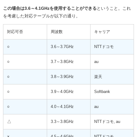
この場合は3.6～4.1GHzを使用することができる
ということ。これ
を考慮した対応テーブルが以下の通り。
対応可否
周波数
キャリア
○
3.6～3.7GHz
NTTドコモ
○
3.7～3.8GHz
au
○
3.8～3.9GHz
楽天
○
3.9～4.0GHz
Softbank
○
4.0～4.1GHz
au
△
3.3～3.8GHz
NTTドコモ, au
×
4.5～4.6GHz
NTTドコモ