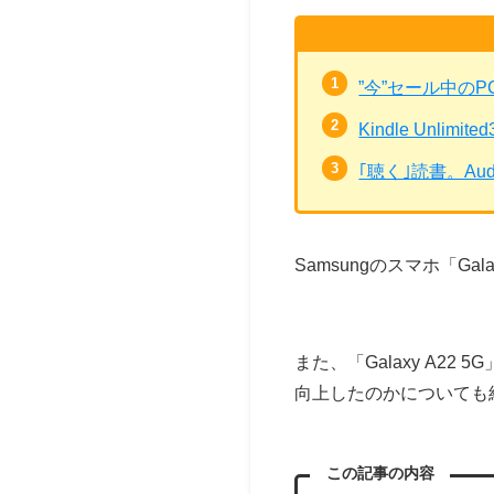
”今”セール中の
Kindle Unli
｢聴く｣読書。Au
Samsungのスマホ「G
また、「Galaxy A
向上したのかについても
この記事の内容