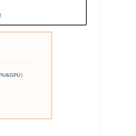
較
PU&GPU）