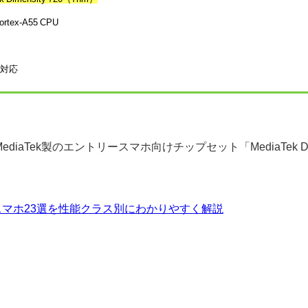
ortex-A55 CPU
非対応
にはMediaTek製のエントリースマホ向けチップセット「MediaTek D
マホ23選を性能クラス別にわかりやすく解説