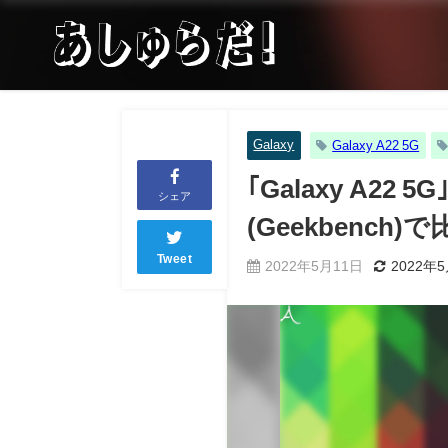
Galaxy
Galaxy A22 5G
｢Galaxy A
シェア
(Geekbench)
Tweet
2022年5月11日
2022年