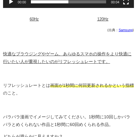
00:00
00:04
60Hz
120Hz
(出典：
Samsung
)
快適なブラウジングやゲーム、あらゆるスマホの操作をより快適に
行いたい人が重視したいのがリフレッシュレートです。
リフレッシュレートとは
画面が1秒間に何回更新されるかという指標
のこと。
パラパラ漫画でイメージしてみてください。1秒間に10回しかパラ
パラとめくられない作品と1秒間に60回めくられる作品。
どちらが滑らかに見えますか？