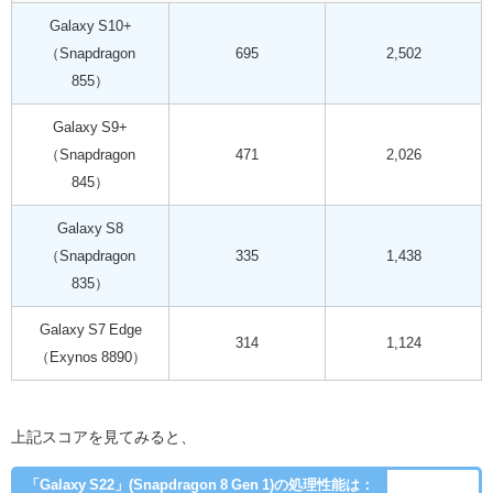
Galaxy S10+
（Snapdragon
695
2,502
855）
Galaxy S9+
（Snapdragon
471
2,026
845）
Galaxy S8
（Snapdragon
335
1,438
835）
Galaxy S7 Edge
314
1,124
（Exynos 8890）
上記スコアを見てみると、
「Galaxy S22」(Snapdragon 8 Gen 1)の処理性能は：