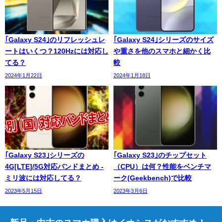
｢Galaxy S24｣のリフレッシュレ
｢Galaxy S24｣シリーズのサイズ
ートはいくつ？120Hzには対応し
や重さを他のスマホと細かく比
てる？
較
2024年1月22日
2024年1月18日
｢Galaxy S23｣シリーズの
｢Galaxy S23｣のチップセット
4G[LTE]/5G対応バンドまとめ -
（CPU）は何？性能をベンチマ
ミリ波には対応してる？
ーク(Geekbench)で比較
2023年5月15日
2023年3月6日