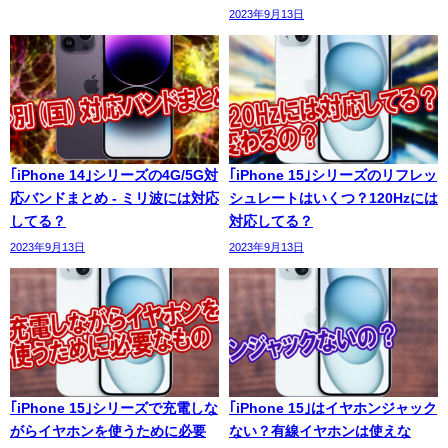
2023年9月13日
｢iPhone 14｣シリーズの4G/5G対
｢iPhone 15｣シリーズのリフレッ
応バンドまとめ - ミリ波には対応
シュレートはいくつ？120Hzには
してる？
対応してる？
2023年9月13日
2023年9月13日
｢iPhone 15｣シリーズで充電しな
｢iPhone 15｣はイヤホンジャック
がらイヤホンを使うために必要
ない？有線イヤホンは使えな