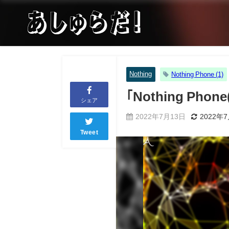
Nothing
Nothing Phone (1)
｢Nothing Ph
シェア
2022年7月13日
2022年
Tweet