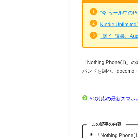
”今”セール中の
Kindle Unli
｢聴く｣読書。Au
「Nothing Pho
バンドを調べ、docom
5G対応の最新スマホ
この記事の内容
「Nothing Phon