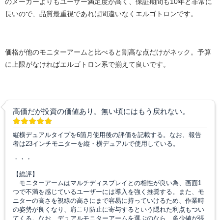
のメーカーよりもユーザー満足度が高く、保証期間も10年と非常に
長いので、品質最重視であれば間違いなくエルゴトロンです。
価格が他のモニターアームと比べると割高な点だけがネック。予算
に上限がなければエルゴトロン系で揃えて良いです。
高価だが投資の価値あり。無い頃にはもう戻れない。
縦横デュアルタイプを6箇月使用後の評価を記載する。なお、報告
者は23インチモニターを縦・横デュアルで使用している。
・・・
【総評】
モニターアームはマルチディスプレイとの相性が良い為、画面1
つで不満を感じているユーザーには導入を強く推奨する。また、モ
ニターの高さを視線の高さにまで容易に持っていけるため、作業時
の姿勢が良くなり、肩こり防止に寄与するという隠れた利点もつい
てくる。なお、デュアルモニターアームを選ぶのなら、多少値が張