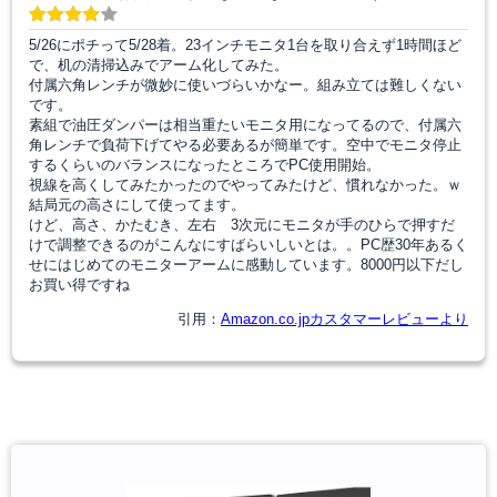
5/26にポチって5/28着。23インチモニタ1台を取り合えず1時間ほど
で、机の清掃込みでアーム化してみた。
付属六角レンチが微妙に使いづらいかなー。組み立ては難しくない
です。
素組で油圧ダンパーは相当重たいモニタ用になってるので、付属六
角レンチで負荷下げてやる必要あるが簡単です。空中でモニタ停止
するくらいのバランスになったところでPC使用開始。
視線を高くしてみたかったのでやってみたけど、慣れなかった。ｗ
結局元の高さにして使ってます。
けど、高さ、かたむき、左右 3次元にモニタが手のひらで押すだ
けで調整できるのがこんなにすばらいしいとは。。PC歴30年あるく
せにはじめてのモニターアームに感動しています。8000円以下だし
お買い得ですね
引用：
Amazon.co.jpカスタマーレビューより