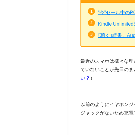
”今”セール中の
Kindle Unli
｢聴く｣読書。Au
最近のスマホは様々な理由
ていないことが先日のま
い？
）
以前のようにイヤホンジ
ジャックがないため充電