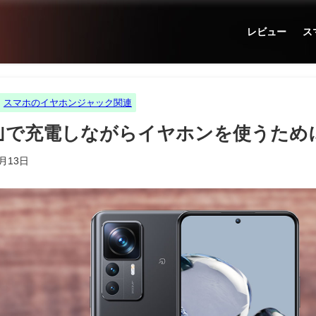
レビュー
ス
スマホのイヤホンジャック関連
2T Pro｣で充電しながらイヤホンを使う
1月13日