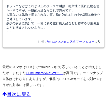
ドラレコなどはこれより上のクラスで耐熱、耐久性に優れた物を使
うべきですが、一般的用途ならこれで充分です。
大事なのは偽物を掴まされない事。SanDiskは世の中の3割は偽物だ
と発信しています。
多少の安さに負けて、一部にある並行輸入品などと称する容量偽造
などを掴まされないように。
・・・
引用：
Amazon.co.jp カスタマーレビュー
より
最近のスマホは1TBまでのmicroSDに対応していることが増えまし
たが、まだまだ
1TBのmicroSDXCカード
は高価です。ラインナップ
自体はそれなりにありますが、価格的に512GBカードを2枚持つほ
うがお財布には優しいです。
目次に戻る