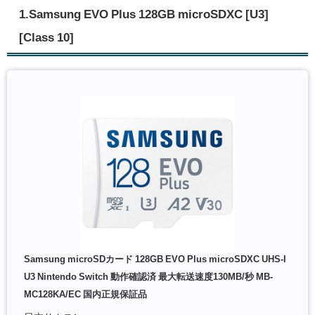
1.Samsung EVO Plus 128GB microSDXC [U3]
[Class 10]
Samsung microSDカード 128GB EVO Plus microSDXC UHS-I
U3 Nintendo Switch 動作確認済 最大転送速度130MB/秒 MB-
MC128KA/EC 国内正規保証品