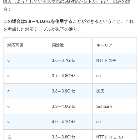
購入しようとしているスマホの5G対応バンドが「n77」のみの場
合：
この場合は3.6～4.1GHzを使用することができる
ということ。これ
を考慮した対応テーブルが以下の通り。
対応可否
周波数
キャリア
○
3.6～3.7GHz
NTTドコモ
○
3.7～3.8GHz
au
○
3.8～3.9GHz
楽天
○
3.9～4.0GHz
Softbank
○
4.0～4.1GHz
au
△
3.3～3.8GHz
NTTドコモ, au