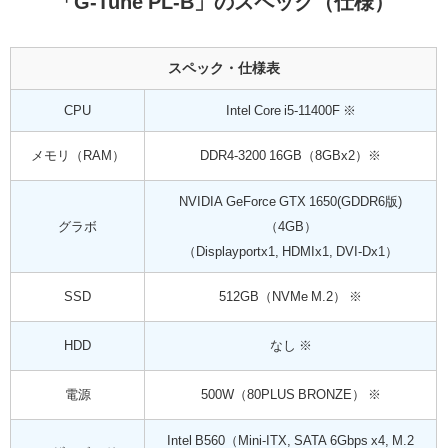
「G-Tune PL-B」のスペック（仕様）
スペック・仕様表
CPU
Intel Core i5-11400F ※
メモリ（RAM）
DDR4-3200 16GB（8GBx2）※
NVIDIA GeForce GTX 1650(GDDR6版)
グラボ
（4GB）
（Displayportx1, HDMIx1, DVI-Dx1）
SSD
512GB（NVMe M.2） ※
HDD
なし ※
電源
500W（80PLUS BRONZE） ※
Intel B560（Mini-ITX, SATA 6Gbps x4, M.2