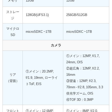
メモリ
12GB
12GB
ストレー
128GB(UFS3.1)
256GB/512GB
ジ
マイクロ
microSDXC ~1TB
microSDXC ~1TB
SD
カメラ
①メイン：12MP, f/1.7,
24mm, OIS
②超広角：12MP, f/2.2,
①メイン：20.2MP,
リア
16mm
f/1.9, 19mm, ローライ
（背面）
③望遠：12MP, f/2.3,
トToF, EIS
70mm - f/2.8, 105mm, 3.3
倍光学ズーム, OIS
④TOF 3D：0.3MP
フロント
①メイン：12.6MP,
①メイン：8MP, f/2.0,