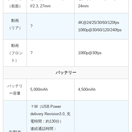
（前面）
f/2.3, 27mm
24mm
動画
4K@24/25/30/60/120fps
?
（リア）
1080p@30/60/120/240fps
動画
（フロン
?
1080p@30fps
ト）
バッテリー
バッテリ
5,000mAh
4,500mAh
ー容量
？W（USB Power
delivery Revision3.0, 充
電時間：約130分）
連続通話時間：