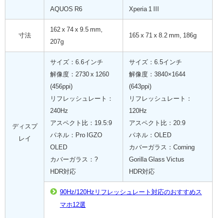
AQUOS R6
Xperia 1 III
162 x 74 x 9.5 mm,
寸法
165 x 71 x 8.2 mm, 186g
207g
サイズ：6.6インチ
サイズ：6.5インチ
解像度：2730 x 1260
解像度：3840×1644
(456ppi)
(643ppi)
リフレッシュレート：
リフレッシュレート：
240Hz
120Hz
アスペクト比：19.5:9
アスペクト比：20:9
ディスプ
パネル：Pro IGZO
パネル：OLED
レイ
OLED
カバーガラス：Corning
カバーガラス：?
Gorilla Glass Victus
HDR対応
HDR対応
90Hz/120Hzリフレッシュレート対応のおすすめス
マホ12選