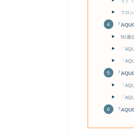
リア（
フロン
「AQU
5G通
「AQ
「AQU
「AQU
「AQ
「AQ
「AQU