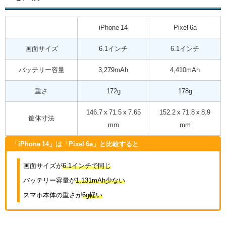
iPhone 14
Pixel 6a
画面サイズ
6.1インチ
6.1インチ
バッテリー容量
3,279mAh
4,410mAh
重さ
172g
178g
146.7 x 71.5 x 7.65
152.2 x 71.8 x 8.9
筐体寸法
mm
mm
「iPhone 14」は「Pixel 6a」と比較すると
画面サイズが
6.1インチで同じ
バッテリー容量が
1,131mAh少ない
スマホ本体の重さが
6g軽い