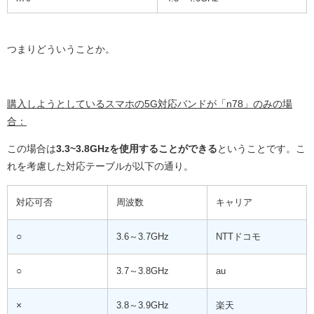
つまりどういうことか。
購入しようとしているスマホの5G対応バンドが「n78」のみの場
合：
この場合は
3.3~3.8GHzを使用することができる
ということです。こ
れを考慮した対応テーブルが以下の通り。
対応可否
周波数
キャリア
○
3.6～3.7GHz
NTTドコモ
○
3.7～3.8GHz
au
×
3.8～3.9GHz
楽天