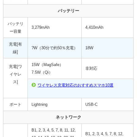
バッテリー
バッテリ
3,279mAh
4,410mAh
ー容量
充電[有
?W（30分で約50％充電）
18W
線]
15W（MagSafe）
充電[ワ
非対応
7.5W（Qi）
イヤレ
ス]
ワイヤレス充電対応のおすすめスマホ10選
ポート
Lightning
USB-C
ネットワーク
B1, 2, 3, 4, 5, 7, 8, 11, 12,
B1, 2, 3, 4, 5, 7, 8, 12,