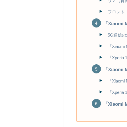
リア（背
フロント
「Xiaom
5G通信
「Xiaomi
「Xperia
「Xiaomi
「Xiaomi
「Xperi
「Xiaomi