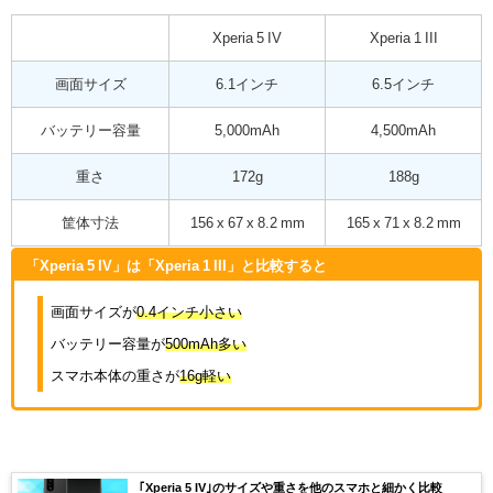
Xperia 5 IV
Xperia 1 III
画面サイズ
6.1インチ
6.5インチ
バッテリー容量
5,000mAh
4,500mAh
重さ
172g
188g
筐体寸法
156 x 67 x 8.2 mm
165 x 71 x 8.2 mm
「Xperia 5 IV」は「Xperia 1 III」と比較すると
画面サイズが
0.4インチ小さい
バッテリー容量が
500mAh多い
スマホ本体の重さが
16g軽い
｢Xperia 5 IV｣のサイズや重さを他のスマホと細かく比較