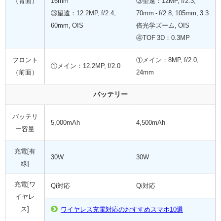
（背面）
16mm
③望遠：12MP, f/2.3,
③望遠：12.2MP, f/2.4,
70mm - f/2.8, 105mm, 3.3
60mm, OIS
倍光学ズーム, OIS
④TOF 3D：0.3MP
フロント
①メイン：8MP, f/2.0,
①メイン：12.2MP, f/2.0
（前面）
24mm
バッテリー
バッテリ
5,000mAh
4,500mAh
ー容量
充電[有
30W
30W
線]
充電[ワ
Qi対応
Qi対応
イヤレ
ス]
ワイヤレス充電対応のおすすめスマホ10選