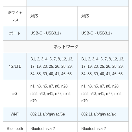
逆ワイヤ
対応
対応
レス
ポート
USB-C（USB3.1）
USB-C（USB3.1）
ネットワーク
B1, 2, 3, 4, 5, 7, 8, 12, 13,
B1, 2, 3, 4, 5, 7, 8, 12, 13,
4G/LTE
17, 19, 20, 25, 26, 28, 29,
17, 19, 20, 25, 26, 28, 29,
34, 38, 39, 40, 41, 46, 66
34, 38, 39, 40, 41, 46, 66
n1, n3, n5, n7, n8, n28,
n1, n3, n5, n7, n8, n28,
5G
n38, n40, n41, n77, n78,
n38, n40, n41, n77, n78,
n79
n79
Wi-Fi
802.11 a/b/g/n/ac/6e
802.11 a/b/g/n/ac/ax
Bluetooth
Bluetooth v5.2
Bluetooth v5.2