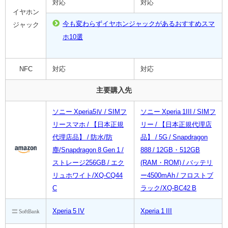
対応
対応
イヤホン
今も変わらずイヤホンジャックがあるおすすめスマ
ジャック
ホ10選
NFC
対応
対応
主要購入先
ソニー Xperia5Ⅳ / SIMフ
ソニー Xperia 1III / SIMフ
リースマホ / 【日本正規
リー / 【日本正規代理店
代理店品】 / 防水/防
品】 / 5G / Snapdragon
塵/Snapdragon 8 Gen 1 /
888 / 12GB・512GB
ストレージ256GB / エク
(RAM・ROM) / バッテリ
リュホワイト/XQ-CQ44
ー4500mAh / フロストブ
C
ラック/XQ-BC42 B
Xperia 5 IV
Xperia 1 III