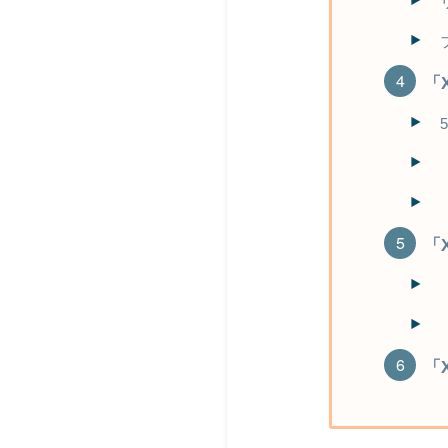
「
「
「X