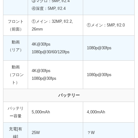
③マクロ：5MP, f/2.4
④深度：5MP, f/2.4
フロント
①メイン：32MP, f/2.2,
①メイン：5MP, f/2.0
（前面）
26mm
動画
4K@30fps
1080p@30fps
（リア）
1080p@30/60/120fps
動画
4K@30fps
（フロン
1080p@30fps
1080p@30fps
ト）
バッテリー
バッテリ
5,000mAh
4,000mAh
ー容量
充電[有
25W
？W
線]