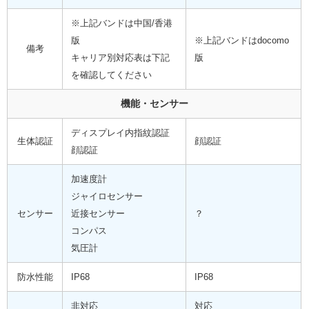
※上記バンドは中国/香港
版
※上記バンドはdocomo
備考
キャリア別対応表は下記
版
を確認してください
機能・センサー
ディスプレイ内指紋認証
生体認証
顔認証
顔認証
加速度計
ジャイロセンサー
センサー
近接センサー
？
コンパス
気圧計
防水性能
IP68
IP68
非対応
対応