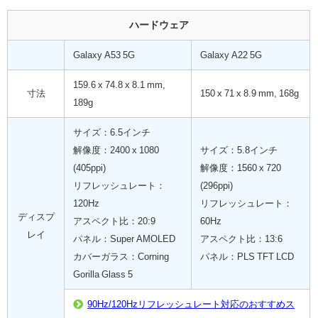
ハードウェア
Galaxy A53 5G
Galaxy A22 5G
159.6 x 74.8 x 8.1 mm,
寸法
150 x 71 x 8.9 mm, 168g
189g
サイズ：6.5インチ
解像度：2400 x 1080
サイズ：5.8インチ
(405ppi)
解像度：1560 x 720
リフレッシュレート：
(296ppi)
120Hz
リフレッシュレート：
ディスプ
アスペクト比：20:9
60Hz
レイ
パネル：Super AMOLED
アスペクト比：13:6
カバーガラス：Corning
パネル：PLS TFT LCD
Gorilla Glass 5
90Hz/120Hzリフレッシュレート対応のおすすめス