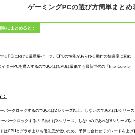
ゲーミングPCの選び方簡単まとめ
簡単にまとめると：
するPCにおける最重要パーツ。CPUの性能があらゆる動作の快適度に直結
ターPCを購入するのであればCPUは最低でも最新世代の「Intel Core i5」「
方：
合、オーバークロックするのであればZシリーズ以上、しないのであればBシリー
、オーバークロックするのであればXシリーズ、しないのであればBシリーズ以
ドはCPUとグラボよりも優先度が低いため、予算に合わせてグレードを上げ