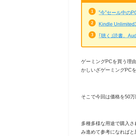
”今”セール中の
Kindle Unli
｢聴く｣読書。Au
ゲーミングPCを買う理
かしいざゲーミングPC
そこで今回は価格を50
多種多様な用途で購入さ
み進めて参考になればと